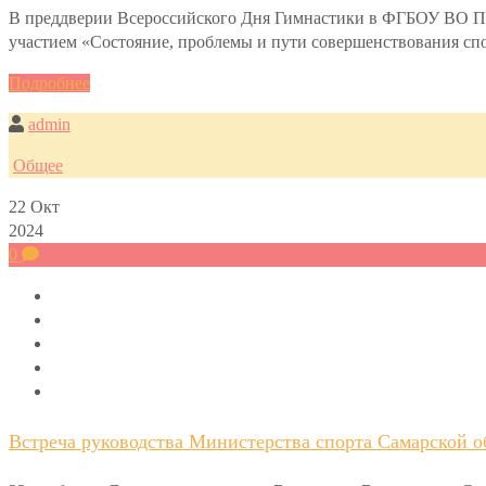
В преддверии Всероссийского Дня Гимнастики в ФГБОУ ВО По
участием «Состояние, проблемы и пути совершенствования спо
Подробнее
admin
Общее
22
Окт
2024
0
Встреча руководства Министерства спорта Самарской о