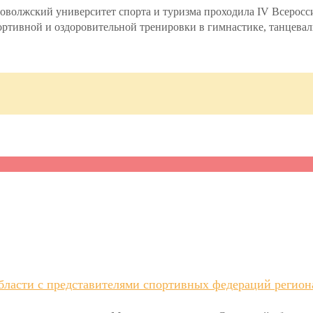
волжский университет спорта и туризма проходила IV Всеросс
ртивной и оздоровительной тренировки в гимнастике, танцеваль
бласти с представителями спортивных федераций регион