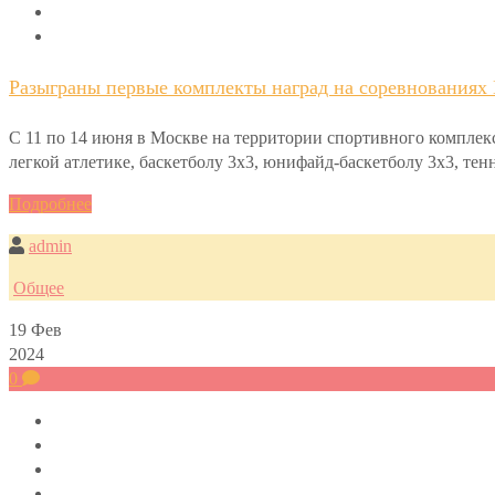
Разыграны первые комплекты наград на соревнования
С 11 по 14 июня в Москве на территории спортивного компл
легкой атлетике, баскетболу 3х3, юнифайд-баскетболу 3х3, те
Подробнее
admin
Общее
19
Фев
2024
0