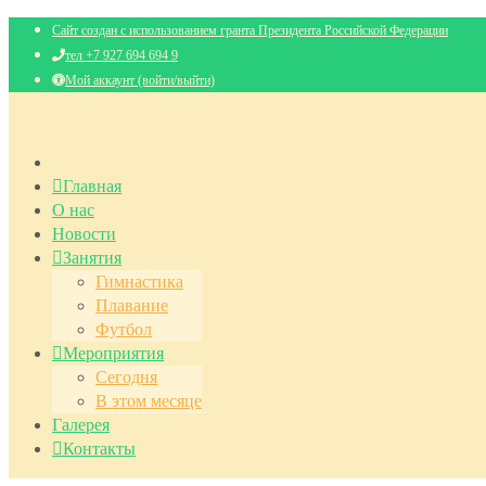
Сайт создан с использованием гранта Президента Российской Федерации
тел +7 927 694 694 9
Мой аккаунт (войти/выйти)
Главная
О нас
Новости
Занятия
Гимнастика
Плавание
Футбол
Мероприятия
Сегодня
В этом месяце
Галерея
Контакты