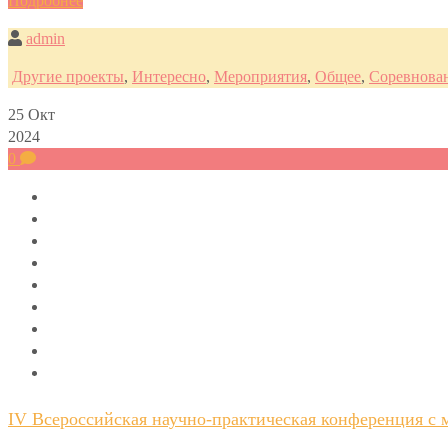
Подробнее
admin
Другие проекты
,
Интересно
,
Мероприятия
,
Общее
,
Соревнова
25
Окт
2024
0
IV Всероссийская научно-практическая конференция с