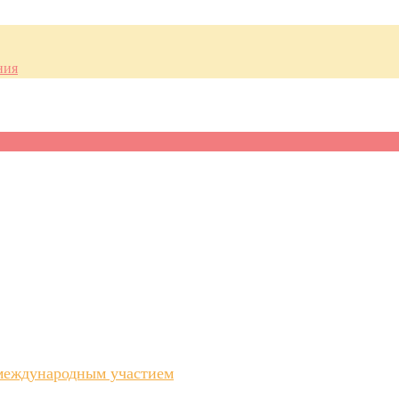
ния
 международным участием