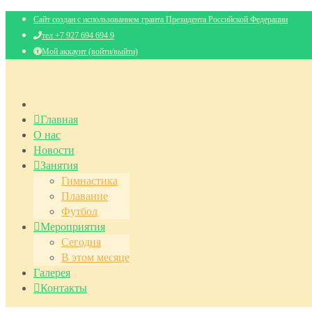
Сайт создан с использованием гранта Президента Российской Федерации
тел +7 927 694 694 9
Мой аккаунт (войти/выйти)
Главная
О нас
Новости
Занятия
Гимнастика
Плавание
Футбол
Мероприятия
Сегодня
В этом месяце
Галерея
Контакты