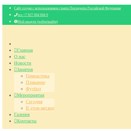
Сайт создан с использованием гранта Президента Российской Федерации
тел +7 927 694 694 9
Мой аккаунт (войти/выйти)
Главная
О нас
Новости
Занятия
Гимнастика
Плавание
Футбол
Мероприятия
Сегодня
В этом месяце
Галерея
Контакты