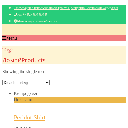
Сайт создан с использованием гранта Президента Российской Федерации
тел +7 927 694 694 9
Мой аккаунт (войти/выйти)
Menu
Tag2
Домой
Products
Showing the single result
Распродажа
Показано
Peridot Shirt