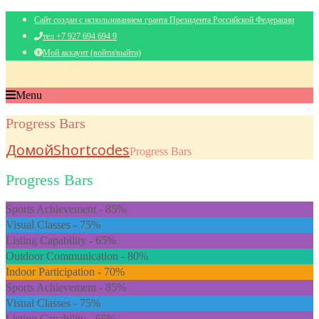
Сайт создан с использованием гранта Президента Российской Федерации
тел +7 927 694 694 9
Мой аккаунт (войти/выйти)
Menu
Progress Bars
Домой
Shortcodes
Progress Bars
Progress Bars
Sports Achievement -
85%
Visual Classes -
75%
Listing Capability -
65%
Outdoor Communication -
80%
Indoor Participation -
70%
Sports Achievement -
85%
Visual Classes -
75%
Listing Capability -
65%