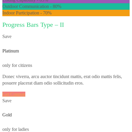
Outdoor Communication -
80%
Indoor Participation -
70%
Progress Bars Type – II
Save
Platinum
only for citizens
Donec viverra, arcu auctor tincidunt mattis, erat odio mattis felis,
posuere placerat diam odio sollicitudin eros.
Get Coupon
Save
Gold
only for ladies