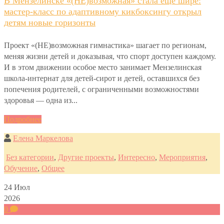
В Мензелинске «(НЕ)возможная» стала ещё шире:
мастер-класс по адаптивному кикбоксингу открыл
детям новые горизонты
Проект «(НЕ)возможная гимнастика» шагает по регионам,
меняя жизни детей и доказывая, что спорт доступен каждому.
И в этом движении особое место занимает Мензелинская
школа-интернат для детей-сирот и детей, оставшихся без
попечения родителей, с ограниченными возможностями
здоровья — одна из...
Подробнее
Елена Маркелова
Без категории
,
Другие проекты
,
Интересно
,
Мероприятия
,
Обучение
,
Общее
24
Июл
2026
0