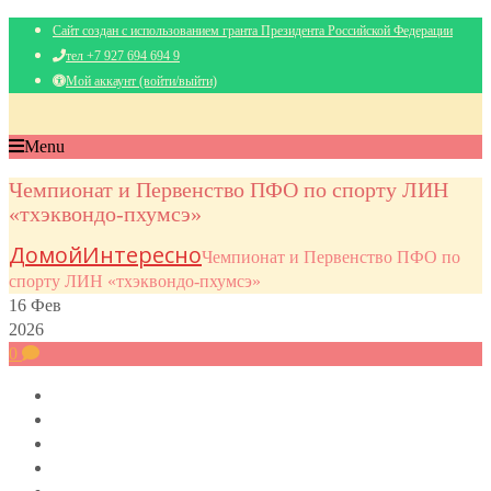
Сайт создан с использованием гранта Президента Российской Федерации
тел +7 927 694 694 9
Мой аккаунт (войти/выйти)
Menu
Чемпионат и Первенство ПФО по спорту ЛИН
«тхэквондо-пхумсэ»
Домой
Интересно
Чемпионат и Первенство ПФО по
спорту ЛИН «тхэквондо-пхумсэ»
16
Фев
2026
0