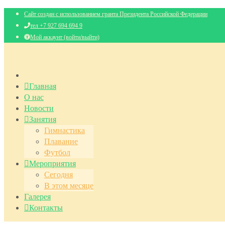
Сайт создан с использованием гранта Президента Российской Федерации
тел +7 927 694 694 9
Мой аккаунт (войти/выйти)
Главная
О нас
Новости
Занятия
Гимнастика
Плавание
Футбол
Мероприятия
Сегодня
В этом месяце
Галерея
Контакты