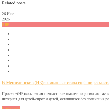
Related posts
26
Июл
2026
0
В Мензелинске «(НЕ)возможная» стала ещё шире: масте
Проект «(НЕ)возможная гимнастика» шагает по регионам, меня
интернат для детей-сирот и детей, оставшихся без попечения 
Подробнее