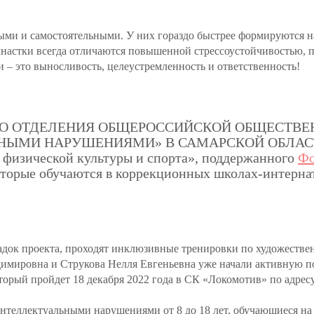
нными и самостоятельными. У них гораздо быстрее формируются
мнастки всегда отличаются повышенной стрессоустойчивостью, 
и – это выносливость, целеустремленность и ответственность!
ЛЬНОГО ОТДЕЛЕНИЯ ОБЩЕРОССИЙСКОЙ ОБЩЕСТ
МИ НАРУШЕНИЯМИ» В САМАРСКОЙ ОБЛАСТИ «Ша
 физической культуры и спорта», поддержанного
Фо
оторые обучаются в коррекционных школах-интернат
адок проекта, проходят инклюзивные тренировки по художестве
имировна и Струкова Нелля Евгеньевна уже начали активную п
рый пройдет 18 декабря 2022 года в СК «Локомотив» по адресу: 
 интеллектуальными нарушениями от 8 до 18 лет, обучающиеся н