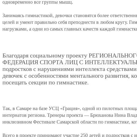
одновременно все группы мышц.
Занимаясь гимнастикой, девочки становятся более ответстве
целей и умеют правильно себя преподнести в любом кругу. Ги
нагрузками, а одни из самых главных качеств каждой гимнастк
Благодаря социальному проекту РЕГИОНА
ФЕДЕРАЦИЯ СПОРТА ЛИЦ С ИНТЕЛЛЕКТУАЛЬНЫ
подростков с нарушениями интеллекта средствами
девочек с особенностями ментального развития, к
посещать секции по гимнастике.
Так, в Самаре на базе УСЦ «Грация», одной из пилотных площ
интернатов региона. Тренеры проекта — Брюханова Нина Влад
инклюзивном Фестивале Самарской области по гимнастике, кото
Всего в проекте принимают участие 250 детей и подростков с