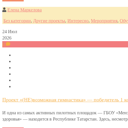
Елена Маркелова
Без категории
,
Другие проекты
,
Интересно
,
Мероприятия
,
Обу
24
Июл
2026
0
Проект «(НЕ)возможная гимнастика» — победитель 1 ко
И одна из самых активных пилотных площадок — ГБОУ «Мензел
здоровья» — находится в Республике Татарстан. Здесь, несмот