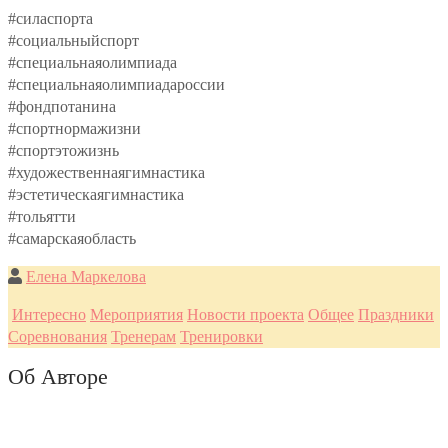
#силаспорта
#социальныйспорт
#специальнаяолимпиада
#специальнаяолимпиадароссии
#фондпотанина
#спортнормажизни
#спортэтожизнь
#художественнаягимнастика
#эстетическаягимнастика
#тольятти
#самарскаяобласть
Елена Маркелова
Интересно
Мероприятия
Новости проекта
Общее
Праздники
Соревнования
Тренерам
Тренировки
Об Авторе