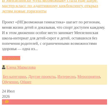
В Мензелинске «(НЕ)возможная» стала ещё шире:
мастер-класс по адаптивному кикбоксингу открыл
детям новые горизонты
Проект «(НЕ)возможная гимнастика» шагает по регионам,
меняя жизни детей и доказывая, что спорт доступен каждому.
И в этом движении особое место занимает Мензелинская
школа-интернат для детей-сирот и детей, оставшихся без
попечения родителей, с ограниченными возможностями
здоровья — одна из...
Подробнее
Елена Маркелова
Без категории
,
Другие проекты
,
Интересно
,
Мероприятия
,
Обучение
,
Общее
24
Июл
2026
0