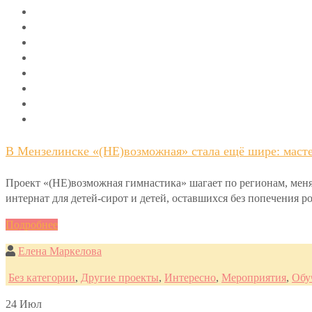
В Мензелинске «(НЕ)возможная» стала ещё шире: масте
Проект «(НЕ)возможная гимнастика» шагает по регионам, меня
интернат для детей-сирот и детей, оставшихся без попечения 
Подробнее
Елена Маркелова
Без категории
,
Другие проекты
,
Интересно
,
Мероприятия
,
Обу
24
Июл