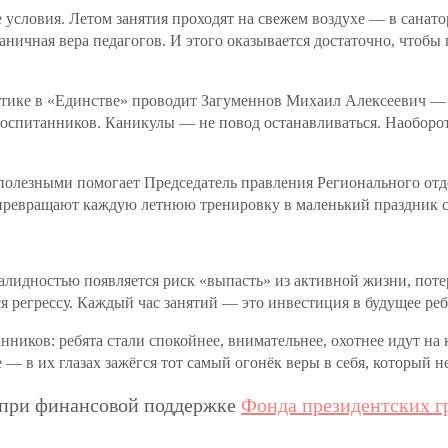
е условия. Летом занятия проходят на свежем воздухе — в санат
раничная вера педагогов. И этого оказывается достаточно, чтоб
ике в «Единстве» проводит Загуменнов Михаил Алексеевич — пе
оспитанников. Каникулы — не повод останавливаться. Наоборот,
и полезными помогает Председатель правления Регионального о
превращают каждую летнюю тренировку в маленький праздник сп
валидностью появляется риск «выпасть» из активной жизни, пот
я регрессу. Каждый час занятий — это инвестиция в будущее реб
иков: ребята стали спокойнее, внимательнее, охотнее идут на 
ое — в их глазах зажёгся тот самый огонёк веры в себя, который 
 при финансовой поддержке
Фонда президентских г