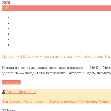
2026
0
Проект «(НЕ)возможная гимнастика» — победитель 1 ко
И одна из самых активных пилотных площадок — ГБОУ «Мензел
здоровья» — находится в Республике Татарстан. Здесь, несмот
Подробнее
Елена Маркелова
Интересно
,
Мероприятия
,
Новости проекта
,
Обучение
,
Общее
23
Июл