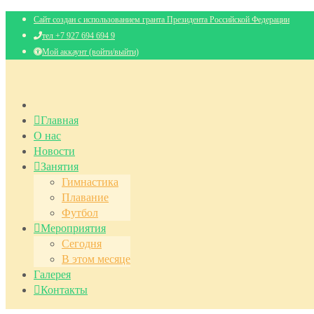
Сайт создан с использованием гранта Президента Российской Федерации
тел +7 927 694 694 9
Мой аккаунт (войти/выйти)
Главная
О нас
Новости
Занятия
Гимнастика
Плавание
Футбол
Мероприятия
Сегодня
В этом месяце
Галерея
Контакты