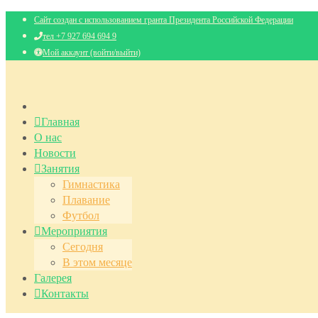
Сайт создан с использованием гранта Президента Российской Федерации
тел +7 927 694 694 9
Мой аккаунт (войти/выйти)
Главная
О нас
Новости
Занятия
Гимнастика
Плавание
Футбол
Мероприятия
Сегодня
В этом месяце
Галерея
Контакты