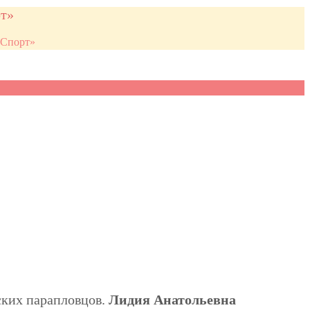
рт»
 Спорт»
ских парапловцов.
Лидия Анатольевна