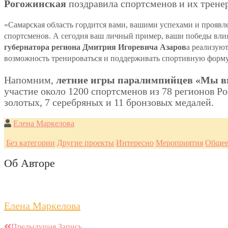
Рогожинская
поздравила спортсменов и их тренер
«Самарская область гордится вами, вашими успехами и проявле
спортсменов. А сегодня ваш личный пример, ваши победы вли
губернатора региона Дмитрия Игоревича Азаров
а реализую
возможность тренироваться и поддерживать спортивную форму
Напомним,
летние игры паралимпийцев «Мы вм
участие около 1200 спортсменов из 78 регионов Ро
золотых, 7 серебряных и 11 бронзовых медалей.
Елена Маркелова
Без категории
Другие проекты
Интересно
Мероприятия
Обще
Об Авторе
Елена Маркелова
Предыдущая Запись