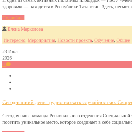
И одна из самых активных пилотных площадок — ГБОУ «Мензел
здоровья» — находится в Республике Татарстан. Здесь, несмот
Подробнее
Елена Маркелова
Интересно
,
Мероприятия
,
Новости проекта
,
Обучение
,
Общее
23
Июл
2026
0
Сегодняшний день трудно назвать случайностью. Скоре
Сегодня наша команда Регионального отделения Специально
посетить уникальное место, которое соединяет в себе социал