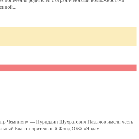
без попечения родителей с ограниченными возможностями
енной...
ентр Чемпион» — Нуриддин Шухратович Пазылов имели честь
нальный Благотворительный Фонд ОБФ «Ярдам...