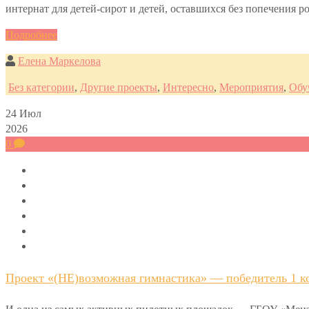
интернат для детей-сирот и детей, оставшихся без попечения 
Подробнее
Елена Маркелова
Без категории
,
Другие проекты
,
Интересно
,
Мероприятия
,
Обу
24
Июл
2026
0
Проект «(НЕ)возможная гимнастика» — победитель 1 ко