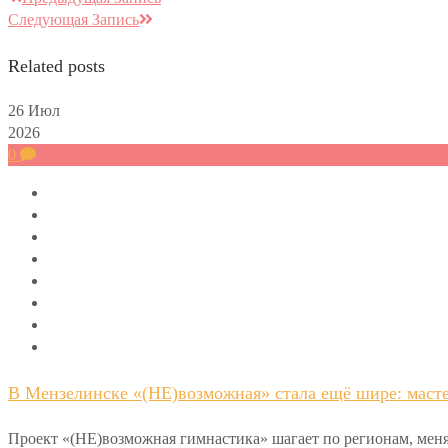
Следующая Запись
Related posts
26
Июл
2026
0
В Мензелинске «(НЕ)возможная» стала ещё шире: масте
Проект «(НЕ)возможная гимнастика» шагает по регионам, меня