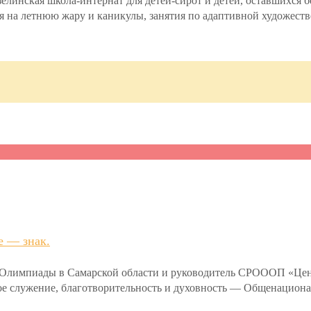
инская школа-интернат для детей-сирот и детей, оставшихся 
ря на летнюю жару и каникулы, занятия по адаптивной художеств
е — знак.
й Олимпиады в Самарской области и руководитель СРОООП «Ц
ьное служение, благотворительность и духовность — Общенацио