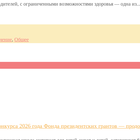
родителей, с ограниченными возможностями здоровья — одна из..
чение
,
Общее
нкурса 2026 года Фонда президентских грантов — продо