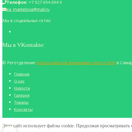
Телефон:
+7 927 694 694 9
ea_markelova@mail.ru
Мы в социальных сетях:
Мы в VKontakte:
© Реготделение
Всероссийской федерации спорта ЛИН
в Самар
Главная
О нас
Новости
Галерея
Товары
Контакты
Этот сайт использует файлы cookie. Продолжая просматривать с