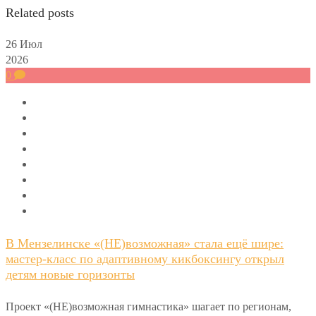
Related posts
26
Июл
2026
0
В Мензелинске «(НЕ)возможная» стала ещё шире:
мастер-класс по адаптивному кикбоксингу открыл
детям новые горизонты
Проект «(НЕ)возможная гимнастика» шагает по регионам,