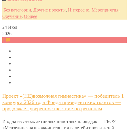
Без категории
,
Другие проекты
,
Интересно
,
Мероприятия
,
Обучение
,
Общее
24
Июл
2026
0
Проект «(НЕ)возможная гимнастика» — победитель 1
конкурса 2026 года Фонда президентских грантов —
продолжает уверенное шествие по регионам
И одна из самых активных пилотных площадок — ГБОУ
«Мензелинская школа-интернат для детей-сирот и детей,