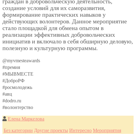
граждан в добровольческую деятельность,
создание условий для их саморазвития,
формирование практических навыков у
действующих волонтеров. Данное мероприятие
стало площадкой для обмена опытом в
реализации эффективных добровольческих
инициатив и включало в себя обширную деловую,
полезную и культурную программы.
@myvmesteawards
#премия
#МЫВМЕСТЕ
#ДоброРФ
#росмолодежь
#авц
#dodro.ru
#волонтерство
Елена Маркелова
Без категории
Другие проекты
Интересно
Мероприятия