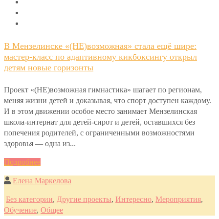
В Мензелинске «(НЕ)возможная» стала ещё шире:
мастер-класс по адаптивному кикбоксингу открыл
детям новые горизонты
Проект «(НЕ)возможная гимнастика» шагает по регионам,
меняя жизни детей и доказывая, что спорт доступен каждому.
И в этом движении особое место занимает Мензелинская
школа-интернат для детей-сирот и детей, оставшихся без
попечения родителей, с ограниченными возможностями
здоровья — одна из...
Подробнее
Елена Маркелова
Без категории
,
Другие проекты
,
Интересно
,
Мероприятия
,
Обучение
,
Общее