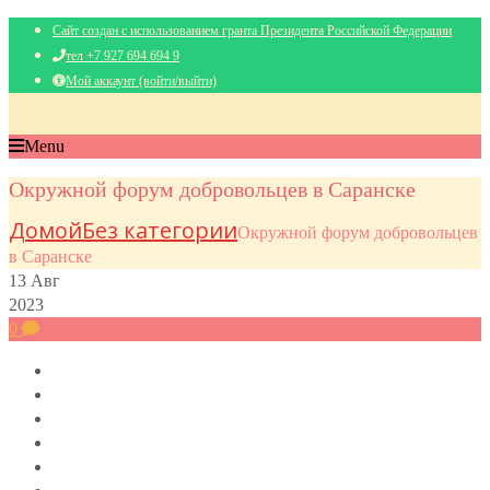
Сайт создан с использованием гранта Президента Российской Федерации
тел +7 927 694 694 9
Мой аккаунт (войти/выйти)
Menu
Окружной форум добровольцев в Саранске
Домой
Без категории
Окружной форум добровольцев
в Саранске
13
Авг
2023
0