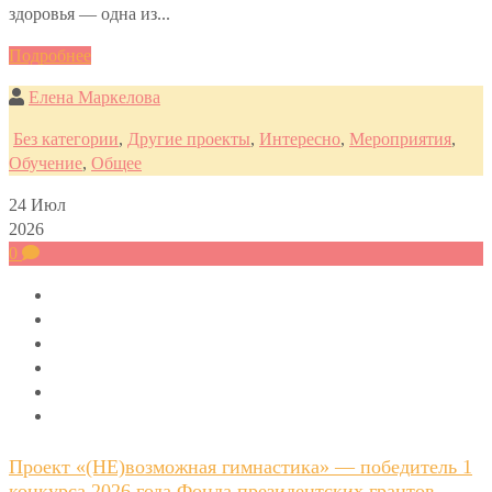
здоровья — одна из...
Подробнее
Елена Маркелова
Без категории
,
Другие проекты
,
Интересно
,
Мероприятия
,
Обучение
,
Общее
24
Июл
2026
0
Проект «(НЕ)возможная гимнастика» — победитель 1
конкурса 2026 года Фонда президентских грантов —