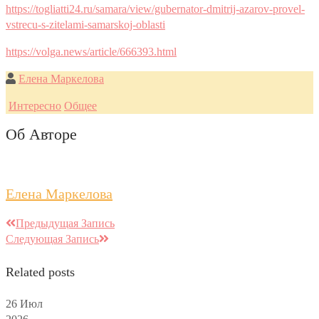
https://togliatti24.ru/samara/view/gubernator-dmitrij-azarov-provel-
vstrecu-s-zitelami-samarskoj-oblasti
https://volga.news/article/666393.html
Елена Маркелова
Интересно
Общее
Об Авторе
Елена Маркелова
Предыдущая Запись
Следующая Запись
Related posts
26
Июл