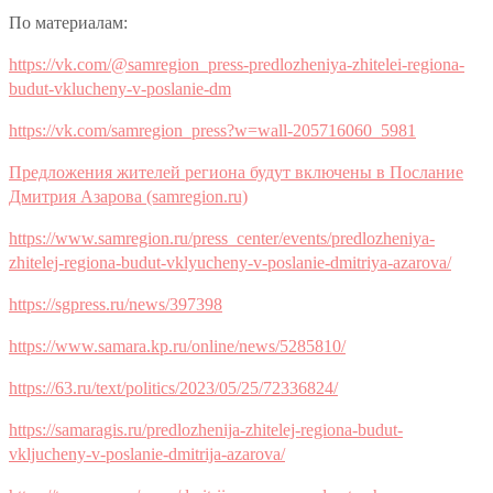
По материалам:
https://vk.com/@samregion_press-predlozheniya-zhitelei-regiona-
budut-vklucheny-v-poslanie-dm
https://vk.com/samregion_press?w=wall-205716060_5981
Предложения жителей региона будут включены в Послание
Дмитрия Азарова (samregion.ru)
https://www.samregion.ru/press_center/events/predlozheniya-
zhitelej-regiona-budut-vklyucheny-v-poslanie-dmitriya-azarova/
https://sgpress.ru/news/397398
https://www.samara.kp.ru/online/news/5285810/
https://63.ru/text/politics/2023/05/25/72336824/
https://samaragis.ru/predlozhenija-zhitelej-regiona-budut-
vkljucheny-v-poslanie-dmitrija-azarova/