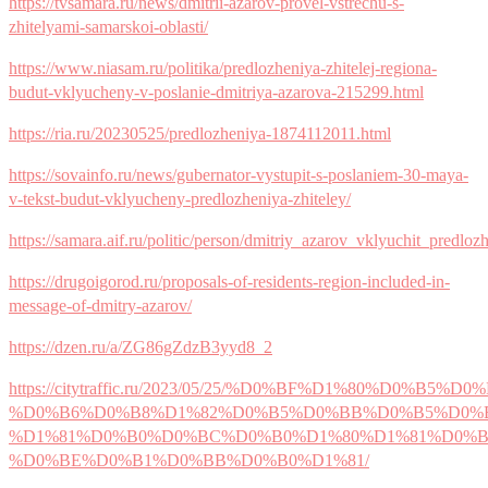
https://tvsamara.ru/news/dmitrii-azarov-provel-vstrechu-s-
zhitelyami-samarskoi-oblasti/
https://www.niasam.ru/politika/predlozheniya-zhitelej-regiona-
budut-vklyucheny-v-poslanie-dmitriya-azarova-215299.html
https://ria.ru/20230525/predlozheniya-1874112011.html
https://sovainfo.ru/news/gubernator-vystupit-s-poslaniem-30-maya-
v-tekst-budut-vklyucheny-predlozheniya-zhiteley/
https://samara.aif.ru/politic/person/dmitriy_azarov_vklyuchit_pred
https://drugoigorod.ru/proposals-of-residents-region-included-in-
message-of-dmitry-azarov/
https://dzen.ru/a/ZG86gZdzB3yyd8_2
https://citytraffic.ru/2023/05/25/%D0%BF%D1%80%D
%D0%B6%D0%B8%D1%82%D0%B5%D0%BB%D0%B5%D0%B
%D1%81%D0%B0%D0%BC%D0%B0%D1%80%D1%81%D0%B
%D0%BE%D0%B1%D0%BB%D0%B0%D1%81/