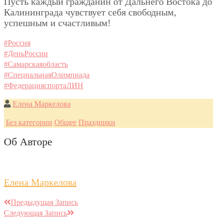
Пусть каждый гражданин от Дальнего Востока до
Калининграда чувствует себя свободным,
успешным и счастливым!
#Россия
#ДеньРоссии
#Самарскаяобласть
#СпециальнаяОлимпиада
#ФедерацияспортаЛИН
Елена Маркелова
Без категории
Общее
Праздники
Об Авторе
Елена Маркелова
Предыдущая Запись
Следующая Запись