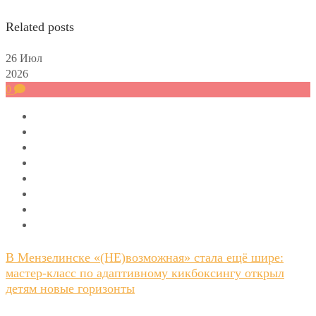
Related posts
26
Июл
2026
0
В Мензелинске «(НЕ)возможная» стала ещё шире:
мастер-класс по адаптивному кикбоксингу открыл
детям новые горизонты