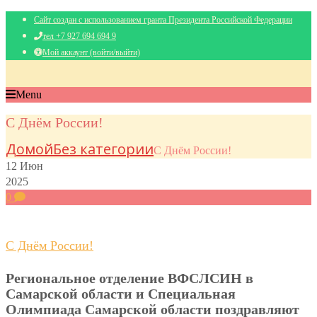
Сайт создан с использованием гранта Президента Российской Федерации
тел +7 927 694 694 9
Мой аккаунт (войти/выйти)
Menu
С Днём России!
Домой
Без категории
С Днём России!
12
Июн
2025
0
С Днём России!
Региональное отделение ВФСЛСИН в
Самарской области и Специальная
Олимпиада Самарской области поздравляют