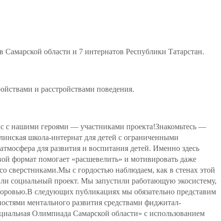
в Самарской области и 7 интернатов Республики Татарстан.
ойствами и расстройствами поведения.
ас с нашими героями — участниками проекта!Знакомьтесь —
линская школа-интернат для детей с ограниченными
тмосфера для развития и воспитания детей. Именно здесь
вой формат помогает «расшевелить» и мотивировать даже
со сверстниками.Мы с гордостью наблюдаем, как в стенах этой
ли социальный проект. Мы запустили работающую экосистему,
здоровью.В следующих публикациях мы обязательно представим
нностями ментального развития средствами фиджитал-
ециальная Олимпиада Самарской области» с использованием