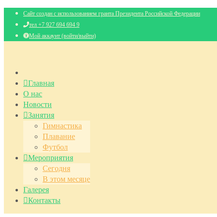
Сайт создан с использованием гранта Президента Российской Федерации
тел +7 927 694 694 9
Мой аккаунт (войти/выйти)
Главная
О нас
Новости
Занятия
Гимнастика
Плавание
Футбол
Мероприятия
Сегодня
В этом месяце
Галерея
Контакты