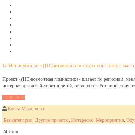
В Мензелинске «(НЕ)возможная» стала ещё шире: масте
Проект «(НЕ)возможная гимнастика» шагает по регионам, меня
интернат для детей-сирот и детей, оставшихся без попечения 
Подробнее
Елена Маркелова
Без категории
,
Другие проекты
,
Интересно
,
Мероприятия
,
Обу
24
Июл