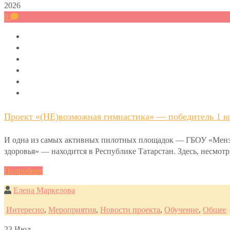
2026
0
Проект «(НЕ)возможная гимнастика» — победитель 1 ко
И одна из самых активных пилотных площадок — ГБОУ «Мензел
здоровья» — находится в Республике Татарстан. Здесь, несмот
Подробнее
Елена Маркелова
Интересно
,
Мероприятия
,
Новости проекта
,
Обучение
,
Общее
23
Июл