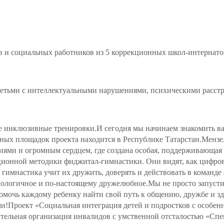
в и социальных работников из 5 коррекционных школ-интернато
етьми с интеллектуальными нарушениями, психическими расстр
ые инклюзивные тренировки.И сегодня мы начинаем знакомить в
ных площадок проекта находится в Республике Татарстан.Мензе
ями и огромным сердцем, где создана особая, поддерживающая а
ационной методики фиджитал-гимнастики. Они видят, как цифро
гимнастика учит их дружить, доверять и действовать в команде 
ологичное и по-настоящему дружелюбное.Мы не просто запусти
омочь каждому ребенку найти свой путь к общению, дружбе и 
ями!Проект «Социальная интеграция детей и подростков с особе
ительная организация инвалидов с умственной отсталостью «Сп