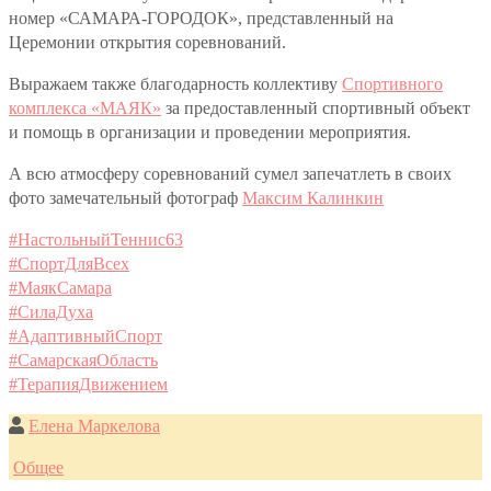
номер «САМАРА-ГОРОДОК», представленный на
Церемонии открытия соревнований.
Выражаем также благодарность коллективу
Спортивного
комплекса «МАЯК»
за предоставленный спортивный объект
и помощь в организации и проведении мероприятия.
А всю атмосферу соревнований сумел запечатлеть в своих
фото замечательный фотограф
Максим Калинкин
#НастольныйТеннис63
#СпортДляВсех
#МаякСамара
#СилаДуха
#АдаптивныйСпорт
#СамарскаяОбласть
#ТерапияДвижением
Елена Маркелова
Общее