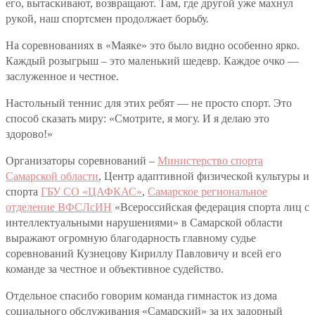
его, вытаскивают, возвращают. Там, где другой уже махнул
рукой, наш спортсмен продолжает борьбу.
На соревнованиях в «Маяке» это было видно особенно ярко.
Каждый розыгрыш – это маленький шедевр. Каждое очко —
заслуженное и честное.
Настольный теннис для этих ребят — не просто спорт. Это
способ сказать миру: «Смотрите, я могу. И я делаю это
здорово!»
Организаторы соревнований –
Министерство спорта
Самарской области
, Центр адаптивной физической культуры и
спорта
ГБУ СО «ЦАФКАС»
,
Самарское региональное
отделение ВФСЛсИН
«Всероссийская федерация спорта лиц с
интеллектуальными нарушениями» в Самарской области
выражают огромную благодарность главному судье
соревнований Кузнецову Кириллу Павловичу и всей его
команде за честное и объективное судейство.
Отдельное спасибо говорим команда гимнасток из дома
социального обслуживания «Самарский» за их задорный