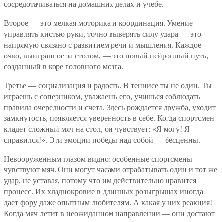
сосредотачиваться на домашних делах и учебе.
Второе — это мелкая моторика и координация. Умение
управлять кистью руки, точно выверять силу удара — это
напрямую связано с развитием речи и мышления. Каждое
очко, выигранное за столом, — это новый нейронный путь,
созданный в коре головного мозга.
Третье — социализация и радость. В теннисе ты не один. Ты
играешь с соперником, уважаешь его, учишься соблюдать
правила очередности и счета. Здесь рождается дружба, уходит
замкнутость, появляется уверенность в себе. Когда спортсмен
кладет сложный мяч на стол, он чувствует: «Я могу! Я
справился!». Эти эмоции победы над собой — бесценны.
Невооруженным глазом видно: особенные спортсмены
чувствуют мяч. Они могут часами отрабатывать один и тот же
удар, не уставая, потому что им действительно нравится
процесс. Их хладнокровие в длинных розыгрышах иногда
дает фору даже опытным любителям. А какая у них реакция!
Когда мяч летит в неожиданном направлении — они достают