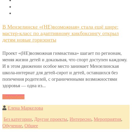
В Мензелинске «(НЕ)возможная» стала ещё шире:
мастер-класс по адаптивному кикбоксингу открыл
детям новые горизонты
Проект «(НЕ)возможная гимнастика» шагает по регионам,
меняя жизни детей и доказывая, что спорт доступен каждому.
И в этом движении особое место занимает Мензелинская
школа-интернат для детей-сирот и детей, оставшихся без
попечения родителей, с ограниченными возможностями
здоровья — одна из...
Подробнее
Елена Маркелова
Без категории
,
Другие проекты
,
Интересно
,
Мероприятия
,
Обучение
,
Общее