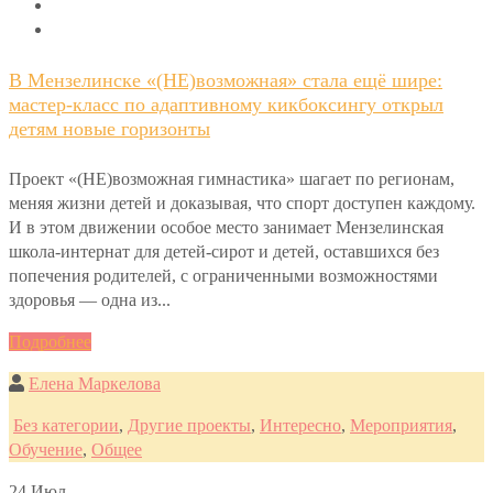
В Мензелинске «(НЕ)возможная» стала ещё шире:
мастер-класс по адаптивному кикбоксингу открыл
детям новые горизонты
Проект «(НЕ)возможная гимнастика» шагает по регионам,
меняя жизни детей и доказывая, что спорт доступен каждому.
И в этом движении особое место занимает Мензелинская
школа-интернат для детей-сирот и детей, оставшихся без
попечения родителей, с ограниченными возможностями
здоровья — одна из...
Подробнее
Елена Маркелова
Без категории
,
Другие проекты
,
Интересно
,
Мероприятия
,
Обучение
,
Общее
24
Июл