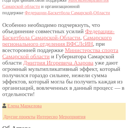
года при финансовой поддержке
Минэкономразвития
Самарской области
и организационной
поддержке
Федерации-Баскетбола Самарской-Области
Особенно необходимо подчеркнуть, что
объединение совместных усилий
Федерации-
Баскетбола Самарской-Области
,
Самарского
регионального отделения ВФСЛсИН
, при
всесторонней поддержке
Министерства спорта
Самарской области
и Губернатора Самарской
области
Дмитрия Игоревича Азарова
уже дают
огромный мультипликативный эффект, который
получился гораздо сильнее, нежели сумма
эффектов, который могла бы получить каждая из
организаций, вовлеченных в данный процесс — в
отдельности!
Елена Маркелова
Другие проекты
Интересно
Мероприятия