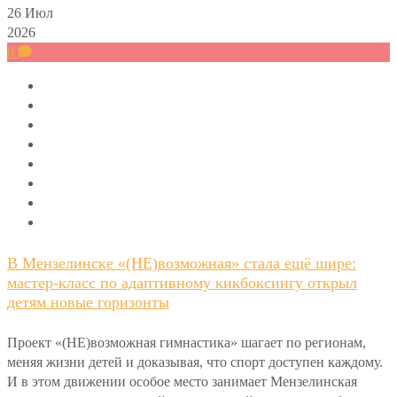
26
Июл
2026
0
В Мензелинске «(НЕ)возможная» стала ещё шире:
мастер-класс по адаптивному кикбоксингу открыл
детям новые горизонты
Проект «(НЕ)возможная гимнастика» шагает по регионам,
меняя жизни детей и доказывая, что спорт доступен каждому.
И в этом движении особое место занимает Мензелинская