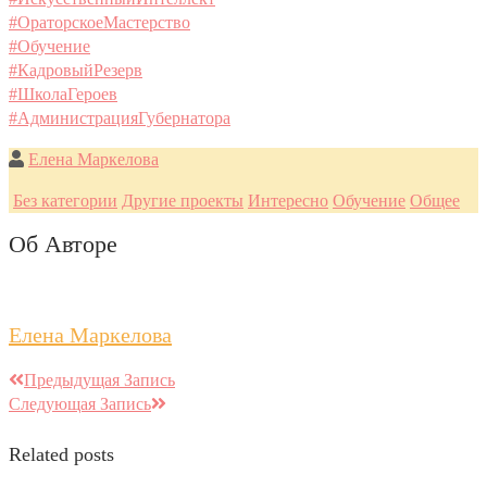
#ОраторскоеМастерство
#Обучение
#КадровыйРезерв
#ШколаГероев
#АдминистрацияГубернатора
Елена Маркелова
Без категории
Другие проекты
Интересно
Обучение
Общее
Об Авторе
Елена Маркелова
Предыдущая Запись
Следующая Запись
Related posts