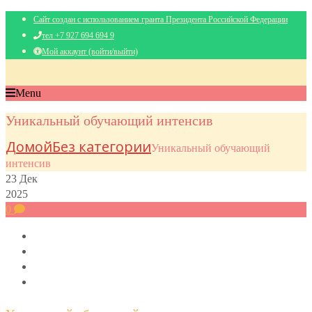
Сайт создан с использованием гранта Президента Российской Федерации
тел +7 927 694 694 9
Мой аккаунт (войти/выйти)
Menu
Уникальный обучающий интенсив
Домой
Без категории
Уникальный обучающий
интенсив
23
Дек
2025
0