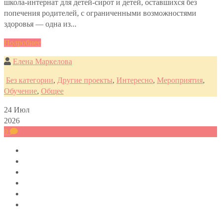
школа-интернат для детей-сирот и детей, оставшихся без
попечения родителей, с ограниченными возможностями
здоровья — одна из...
Подробнее
Елена Маркелова
Без категории
,
Другие проекты
,
Интересно
,
Мероприятия
,
Обучение
,
Общее
24
Июл
2026
0