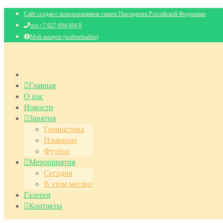
Сайт создан с использованием гранта Президента Российской Федерации
тел +7 927 694 694 9
Мой аккаунт (войти/выйти)
Главная
О нас
Новости
Занятия
Гимнастика
Плавание
Футбол
Мероприятия
Сегодня
В этом месяце
Галерея
Контакты