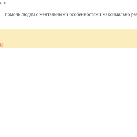
ках.
помочь людям с ментальными особенностями максимально разви
ия