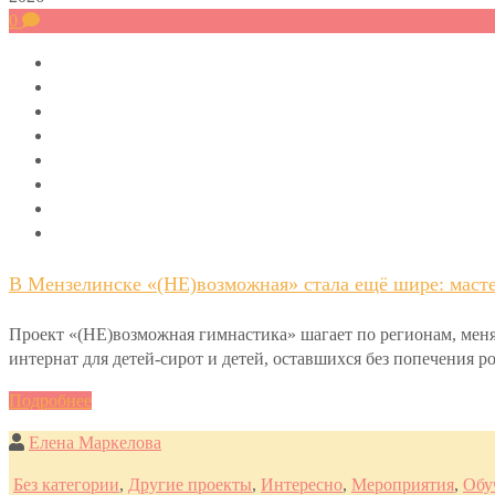
0
В Мензелинске «(НЕ)возможная» стала ещё шире: масте
Проект «(НЕ)возможная гимнастика» шагает по регионам, меня
интернат для детей-сирот и детей, оставшихся без попечения 
Подробнее
Елена Маркелова
Без категории
,
Другие проекты
,
Интересно
,
Мероприятия
,
Обу