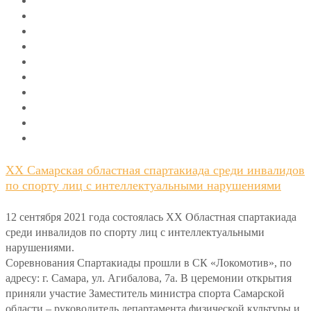
XX Самарская областная спартакиада среди инвалидов
по спорту лиц с интеллектуальными нарушениями
12 сентября 2021 года состоялась XX Областная спартакиада
среди инвалидов по спорту лиц с интеллектуальными
нарушениями.
Соревнования Спартакиады прошли в СК «Локомотив», по
адресу: г. Самара, ул. Агибалова, 7а. В церемонии открытия
приняли участие Заместитель министра спорта Самарской
области – руководитель департамента физической культуры и