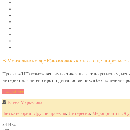
В Мензелинске «(НЕ)возможная» стала ещё шире: масте
Проект «(НЕ)возможная гимнастика» шагает по регионам, меня
интернат для детей-сирот и детей, оставшихся без попечения 
Подробнее
Елена Маркелова
Без категории
,
Другие проекты
,
Интересно
,
Мероприятия
,
Обу
24
Июл