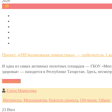
2026
0
Проект «(НЕ)возможная гимнастика» — победитель 1 ко
И одна из самых активных пилотных площадок — ГБОУ «Мензел
здоровья» — находится в Республике Татарстан. Здесь, несмот
Подробнее
Елена Маркелова
Интересно
,
Мероприятия
,
Новости проекта
,
Обучение
,
Общее
23
Июл