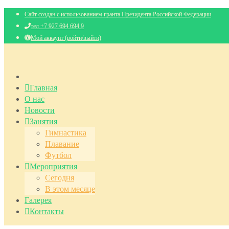
Сайт создан с использованием гранта Президента Российской Федерации
тел +7 927 694 694 9
Мой аккаунт (войти/выйти)
Главная
О нас
Новости
Занятия
Гимнастика
Плавание
Футбол
Мероприятия
Сегодня
В этом месяце
Галерея
Контакты