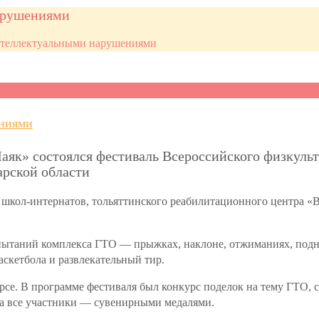
нарушениями
интеллектуальными нарушениями
ениями
Маяк» состоялся фестиваль Всероссийского физкуль
арской области
ды школ-интернатов, тольяттинского реабилитационного центра 
пытаний комплекса ГТО — прыжках, наклоне, отжиманиях, подн
аскетбола и развлекательный тир.
се. В программе фестиваля был конкурс поделок на тему ГТО, с
а все участники — сувенирными медалями.