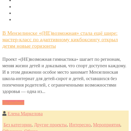
В Мензелинске «(НЕ)возможная» стала ещё шире:
мастер-класс по адаптивному кикбоксингу открыл
детям новые горизонты
Проект «(НЕ)возможная гимнастика» шагает по регионам,
меняя жизни детей и доказывая, что спорт доступен каждому.
И в этом движении особое место занимает Мензелинская
школа-интернат для детей-сирот и детей, оставшихся без
попечения родителей, с ограниченными возможностями
здоровья — одна из...
Подробнее
Елена Маркелова
Без категории
,
Другие проекты
,
Интересно
,
Мероприятия
,