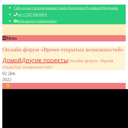
Сайт создан с использованием гранта Президента Российской Федерации
тел +7 927 694 694 9
Мой аккаунт (войти/выйти)
Menu
Онлайн-форум «Время открытых возможностей»
Домой
Другие проекты
Онлайн-форум «Время
открытых возможностей»
02
Дек
2022
0