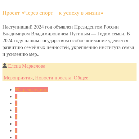
Проект «Через спорт – к успеху в жизни»
Наступивший 2024 год объявлен Президентом России
Владимиром Владимировичем Путиным — Годом семьи. В
2024 году нашим государством особое внимание уделяется
развитию семейных ценностей, укреплению института семьи
и усилению мер...
Елена Маркелова
Мероприятия
,
Новости проекта
,
Общее
Предыдущий
1
2
3
4
5
6
7