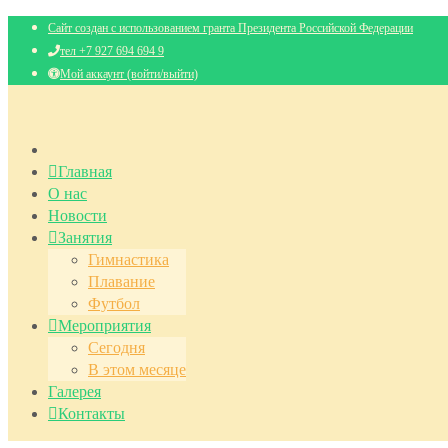
Сайт создан с использованием гранта Президента Российской Федерации
тел +7 927 694 694 9
Мой аккаунт (войти/выйти)
Главная
О нас
Новости
Занятия
Гимнастика
Плавание
Футбол
Мероприятия
Сегодня
В этом месяце
Галерея
Контакты