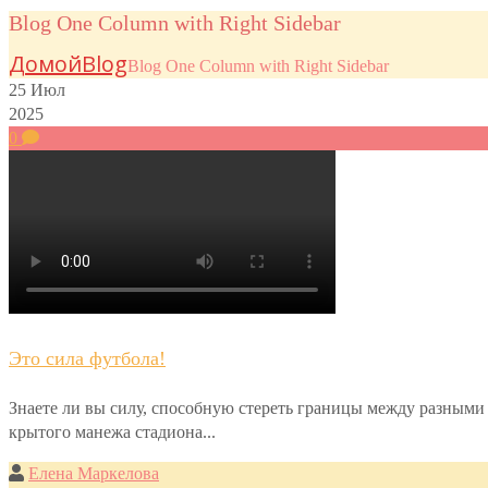
Blog One Column with Right Sidebar
Домой
Blog
Blog One Column with Right Sidebar
25
Июл
2025
0
Это сила футбола!
Знаете ли вы силу, способную стереть границы между разными
крытого манежа стадиона...
Елена Маркелова