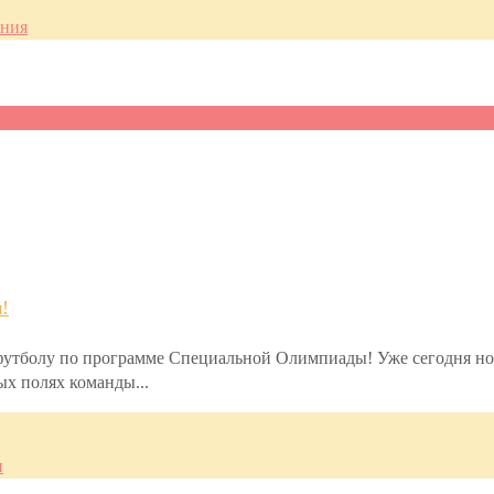
ания
!
футболу по программе Специальной Олимпиады! Уже сегодня н
х полях команды...
и