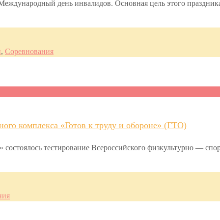
ся Международный день инвалидов. Основная цель этого праздни
и
,
Соревнования
ого комплекса «Готов к труду и обороне» (ГТО)
к» состоялось тестирование Всероссийского физкультурно — спор
ния