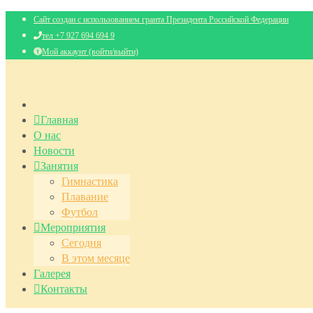
Сайт создан с использованием гранта Президента Российской Федерации
тел +7 927 694 694 9
Мой аккаунт (войти/выйти)
Главная
О нас
Новости
Занятия
Гимнастика
Плавание
Футбол
Мероприятия
Сегодня
В этом месяце
Галерея
Контакты