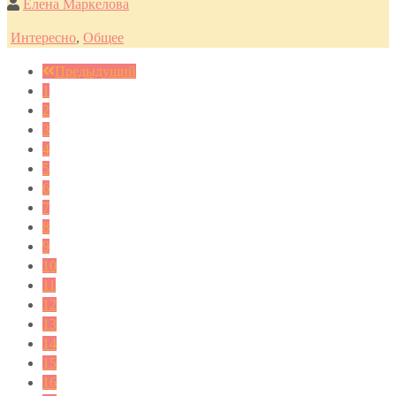
Елена Маркелова
Интересно
,
Общее
Предыдущий
1
2
3
4
5
6
7
8
9
10
11
12
13
14
15
16