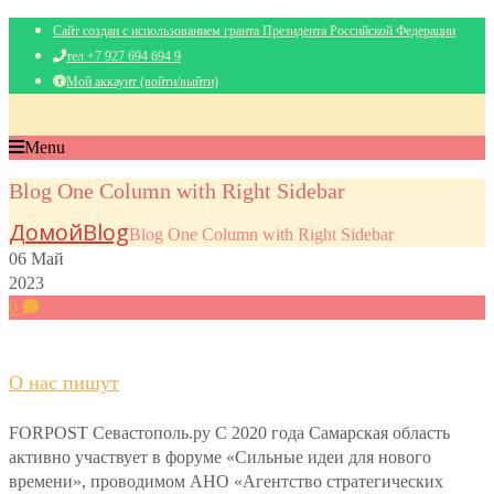
Сайт создан с использованием гранта Президента Российской Федерации
тел +7 927 694 694 9
Мой аккаунт (войти/выйти)
Menu
Blog One Column with Right Sidebar
Домой
Blog
Blog One Column with Right Sidebar
06
Май
2023
0
О нас пишут
FORPOST Севастополь.ру С 2020 года Самарская область
активно участвует в форуме «Сильные идеи для нового
времени», проводимом АНО «Агентство стратегических