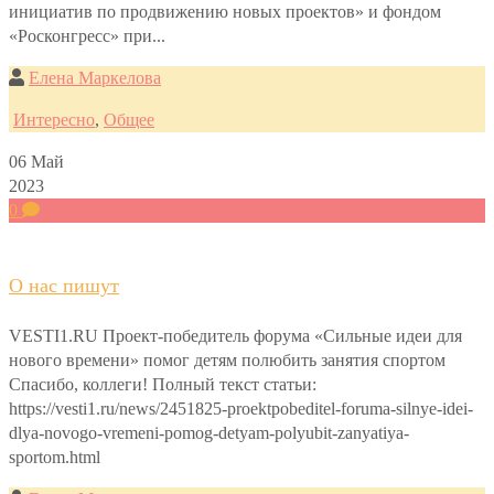
инициатив по продвижению новых проектов» и фондом
«Росконгресс» при...
Елена Маркелова
Интересно
,
Общее
06
Май
2023
0
О нас пишут
VESTI1.RU Проект-победитель форума «Сильные идеи для
нового времени» помог детям полюбить занятия спортом
Спасибо, коллеги! Полный текст статьи:
https://vesti1.ru/news/2451825-proektpobeditel-foruma-silnye-idei-
dlya-novogo-vremeni-pomog-detyam-polyubit-zanyatiya-
sportom.html