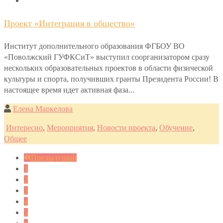
Проект «Интеграция в общество»
Институт дополнительного образования ФГБОУ ВО
«Поволжский ГУФКСиТ» выступил соорганизатором сразу
нескольких образовательных проектов в области физической
культуры и спорта, получивших гранты Президента России! В
настоящее время идет активная фаза...
Елена Маркелова
Интересно
,
Мероприятия
,
Новости проекта
,
Обучение
,
Общее
Предыдущий
1
2
3
4
5