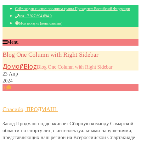
Сайт создан с использованием гранта Президента Российской Федерации
тел +7 927 694 694 9
Мой аккаунт (войти/выйти)
Menu
Blog One Column with Right Sidebar
Домой
Blog
Blog One Column with Right Sidebar
23
Апр
2024
0
Спасибо, ПРОДМАШ!
Завод Продмаш поддерживает Сборную команду Самарской
области по спорту лиц с интеллектуальными нарушениями,
представляющих наш регион на Всероссийской Спартакиаде