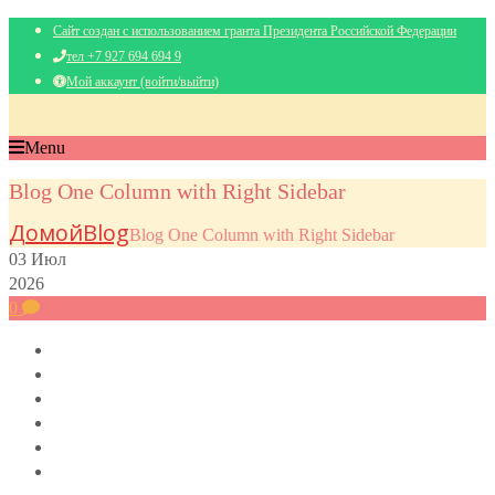
Сайт создан с использованием гранта Президента Российской Федерации
тел +7 927 694 694 9
Мой аккаунт (войти/выйти)
Menu
Blog One Column with Right Sidebar
Домой
Blog
Blog One Column with Right Sidebar
03
Июл
2026
0