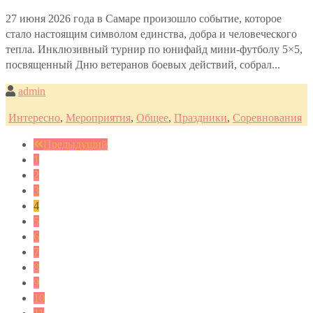
27 июня 2026 года в Самаре произошло событие, которое
стало настоящим символом единства, добра и человеческого
тепла. Инклюзивный турнир по юнифайд мини-футболу 5×5,
посвященный Дню ветеранов боевых действий, собрал...
admin
Интересно
,
Мероприятия
,
Общее
,
Праздники
,
Соревнования
Предыдущий
1
2
3
4
5
6
7
8
9
10