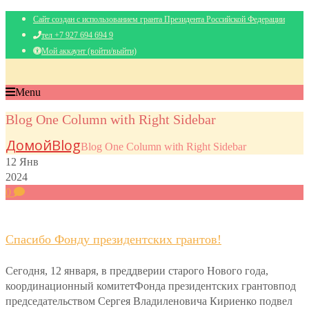
Сайт создан с использованием гранта Президента Российской Федерации
тел +7 927 694 694 9
Мой аккаунт (войти/выйти)
Menu
Blog One Column with Right Sidebar
Домой
Blog
Blog One Column with Right Sidebar
12
Янв
2024
0
Спасибо Фонду президентских грантов!
Сегодня, 12 января, в преддверии старого Нового года,
координационный комитетФонда президентских грантовпод
председательством Сергея Владиленовича Кириенко подвел