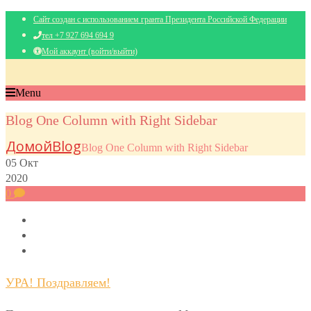
Сайт создан с использованием гранта Президента Российской Федерации
тел +7 927 694 694 9
Мой аккаунт (войти/выйти)
Menu
Blog One Column with Right Sidebar
Домой
Blog
Blog One Column with Right Sidebar
05
Окт
2020
0
УРА! Поздравляем!