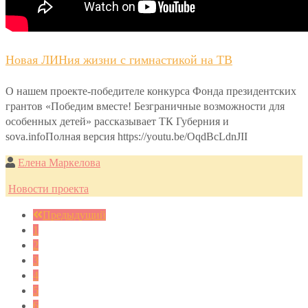
Новая ЛИНия жизни с гимнастикой на ТВ
О нашем проекте-победителе конкурса Фонда президентских
грантов «Победим вместе! Безграничные возможности для
особенных детей» рассказывает ТК Губерния и
sova.infoПолная версия https://youtu.be/OqdBcLdnJII
Елена Маркелова
Новости проекта
Предыдущий
1
2
3
4
5
6